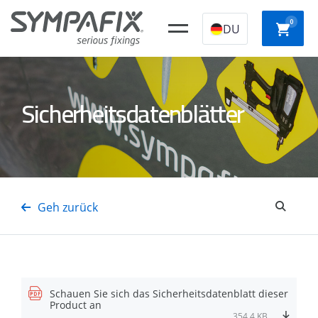
0
DU
Sicherheitsdatenblätter
CHEMISCHE
Kunststoff-
STAHLANKER
NYLO
ANKER
Konstruktionssto
SCHNE
Isolierungsdornen
GASSTAHL-/BETONNÄGEL
GASTTAcker
AUFBA
Geh zurück
Schauen Sie sich das Sicherheitsdatenblatt dieser
Product an
354,4 KB