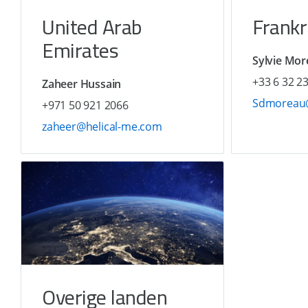
United Arab
Frankr
Emirates
Sylvie Mo
+33 6 32 23
Zaheer Hussain
Sdmoreau
+971 50 921 2066
zaheer@helical-me.com
Overige landen