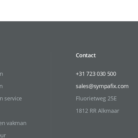
Contact
en
+31 723 030 500
n
sales@sympafix.com
n service
Fluorietweg 25E
1812 RR Alkmaar
 en vakman
eur