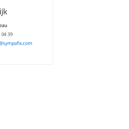
ijk
reau
 04 39
@sympafix.com