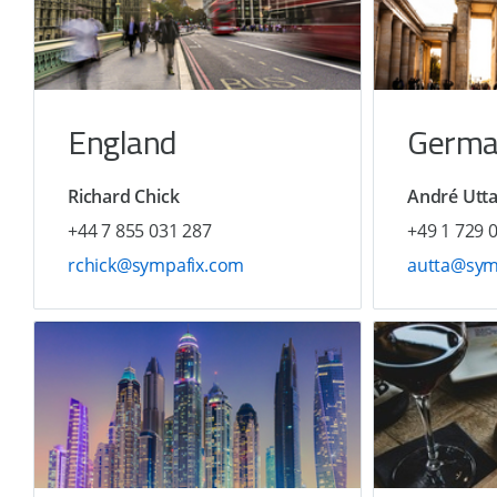
England
Germa
Richard Chick
André Utt
+44 7 855 031 287
+49 1 729 
rchick@sympafix.com
autta@sym