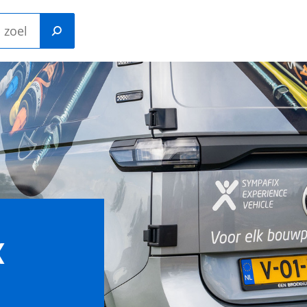
Kunststof
n ankers
constructiepluggen
- Staal-
Gastackers
outnagels
x