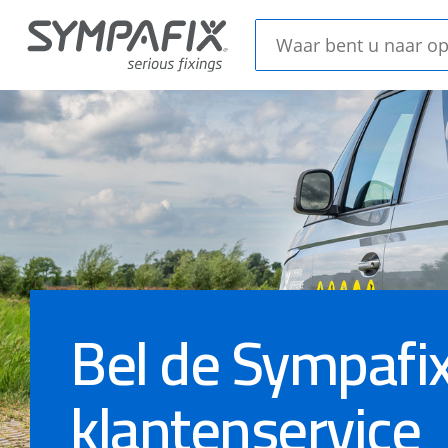
Chemische
Stale
ankers
Beton
Isolatiedoorns
en H
Bel de Sympafi
klantenservice