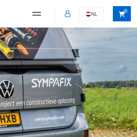
0
NL
Holle wand
Slagpluggen
montage
Snelbouw
schroeven