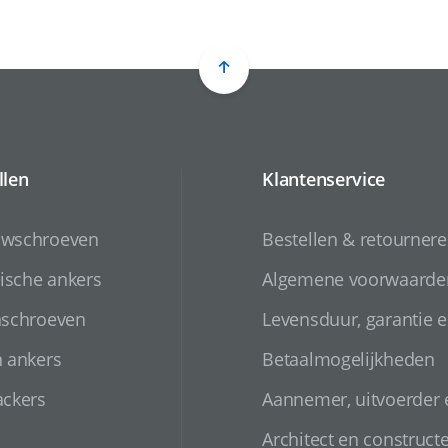
llen
Klantenservice
uwschroeven
Bestellen & retourner
sche ankers
Algemene voorwaarde
nschroeven
Levensduur, garantie e
n ankers
Betaalmogelijkheden
ackers
Aannemer, uitvoerder
Architect en construct