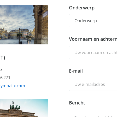
Onderwerp
Voornaam en achter
um
kx
E-mail
96 271
ympafix.com
Bericht