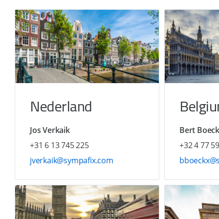
Nederland
Belgi
Jos Verkaik
Bert Boec
+31 6 13 745 225
+32 4 77 5
jverkaik@sympafix.com
bboeckx@s