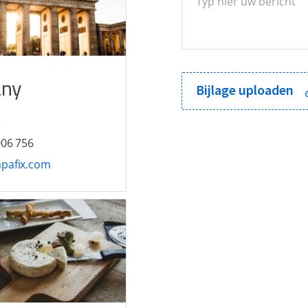
ny
middlename:
Bijlage uploaden
a
006 756
pafix.com