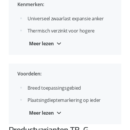
Kenmerken:
Universeel zwaarlast expansie anker
Thermisch verzinkt voor hogere
roestwerendheid
Meer lezen
Ideaal voor doorsteekmontage
Doorlopende draad voor stelmontage
Voordelen:
Breed toepassingsgebied
Plaatsingdieptemarkering op ieder
anker voorkomt onjuiste installatie
Meer lezen
Vertrouwd en bekend anker
Productvarianten TB-G