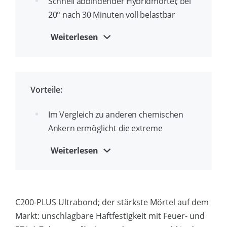
Schnell abbindender Hybridmörtel; bei
20° nach 30 Minuten voll belastbar
Der stärkste Mörtel auf dem Markt:
Weiterlesen
unschlagbare Haftfestigkeiten
ETA-Zulassung Option 1 für
Ankerstangen und Bewehrungsstahl in
Vorteile:
gerissenem und ungerissenem Beton
Im Vergleich zu anderen chemischen
ETA-zugelassen für seismische
Ankern ermöglicht die extreme
Anwendungen, Kategorien C1 und C2
Verbundfestigkeit weniger
Weiterlesen
ETA-zugelassen für
Verankerungen, weniger tiefe
Überkopfanwendungen und
Verankerungen und/oder kleinere
wassergefüllte Bohrlöcher
Ankerdurchmesser bei gleicher
Tragfähigkeit
C200-PLUS Ultrabond; der stärkste Mörtel auf dem
Brandinspektion
Markt: unschlagbare Haftfestigkeit mit Feuer- und
Im Vergleich zu anderen chemischen
ETA-Zulassung auch unterhalb des