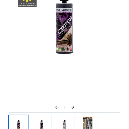
Staubabsaugung kann auf die
Bohrlochreinigung verzichtet werden