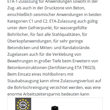
ETA-1-Zulassung für Anwendungen sowohl in der
Ankern weisen Anker mit gleichem
Gefrierpunkts gültig
Zug- als auch in der Druckzone von Beton,
Durchmesser und gleicher Einbautiefe
einschließlich seismischer Anwendungen in beiden
eine deutlich höhere Tragfähigkeit auf
ETA TR023-Zulassung für die
Kategorien C1 und C2. ETA-Zulassung auch gültig
Nachrüstung von Bewehrungen beim
Zugelassen für flache und (sehr) tiefe
unter dem Gefrierpunkt, für wassergefüllte
Ausbau von Betonbauwerken
Bohrlöcher
Bohrlöcher, für fast alle Stahlqualitäten, für
Zugelassen für hammergebohrte,
Überkopfanwendungen, für sehr geringe
Zugelassen für sehr kleine HOH- und
luftgebohrte und hohlgebohrte Löcher
Betondicken und Mitten- und Randabstände.
Randabstände
Zugelassen auch für die Verklebung von
Zugelassen für den Einsatz in 3
Bewehrungen in großer Tiefe beim Erweitern von
verschiedenen Temperaturbereichen,
Betonkonstruktionen (Zertifizierung ETA TR023).
bis 160°C
Beim Einsatz eines Hohlbohrers mit
Staubabsaugung kann ohne Zulassungsverlust auf
Zugelassen für den Einsatz mit
die Bohrlochreinigung verzichtet werden, was eine
Gewindeenden in fast allen gängigen
enorme Arbeitszeitersparnis bedeuten kann
Stahlqualitäten
Bei Verwendung eines Hohlbohrers mit