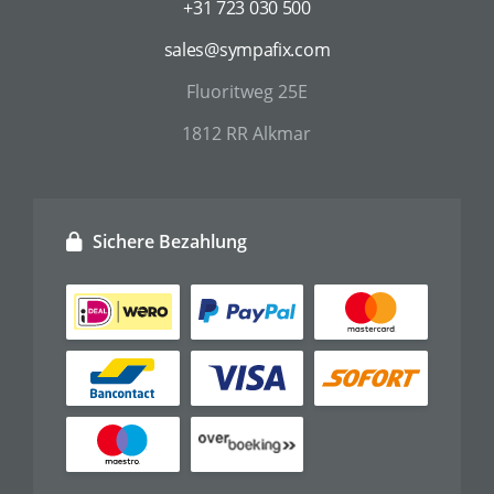
+31 723 030 500
sales@sympafix.com
Fluoritweg 25E
1812 RR Alkmar
Sichere Bezahlung