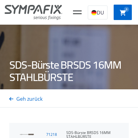
0
DU
CHEMISCHE
Kunststoff-
STAHLANKER
NYLO
SDS-Bürste BRSDS 16MM
ANKER
Konstruktionssto
STAHLBÜRSTE
SCHNE
Isolierungsdornen
GASSTAHL-/BETONNÄGEL
GASTTAcker
AUFBA
Geh zurück
SDS-Bürste BRSDS 16MM
71218
STAHLBÜRSTE