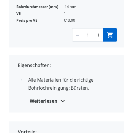
14 mm
1
€13,00
Eigenschaften:
Alle Materialien für die richtige
Bohrlochreinigung: Bürsten,
Verlängerungen und Ausblaspumpen
Weiterlesen
Für eine zertifizierte Installation der
meisten mechanischen Anker und
Injektionsanker ist eine
Vorteile:
ordnungsgemäße Reinigung des