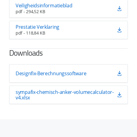
Veiligheidsinformatieblad
pdf - 294,52 KB
Prestatie Verklaring
pdf - 118,84 KB
Downloads
Designfix-Berechnungssoftware
sympafix-chemisch-anker-volumecalculator-
v4.xlsx