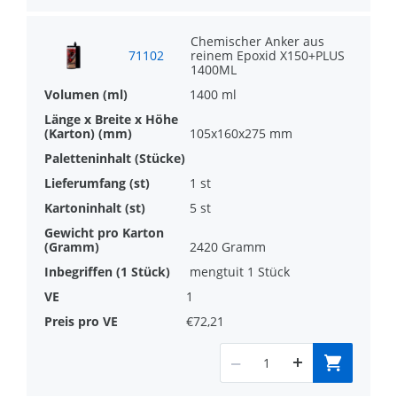
Gewindeenden in fast allen gängigen
Chemischer Anker aus
Stahlqualitäten
71102
reinem Epoxid X150+PLUS
1400ML
Zugelassen für den Einsatz in 2
1400 ml
verschiedenen Temperaturbereichen,
bis 72°C
105x160x275 mm
Bei Verwendung eines Hohlbohrers mit
1 st
Staubabsaugung kann auf die
5 st
Bohrlochreinigung verzichtet werden
2420 Gramm
Zugelassen für den Einsatz mit
mengtuit 1 Stück
Gewindeenden in fast allen gängigen
1
Stahlqualitäten
€72,21