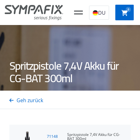
0
DU
CHEMISCHE
Kunststoff-
STAHLANKER
NYLO
Spritzpistole 7,4V Akku für
ANKER
Konstruktionssto
CG-BAT 300ml
SCHNE
Isolierungsdornen
GASSTAHL-/BETONNÄGEL
GASTTAcker
AUFBA
Geh zurück
Spritzpistole 7,4V Akku für CG-
71148
BAT 300ml