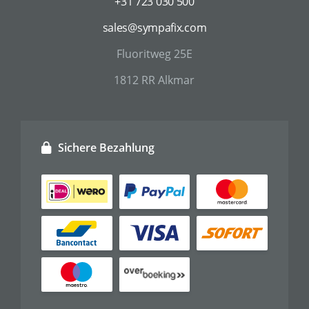
+31 723 030 500
sales@sympafix.com
Fluoritweg 25E
1812 RR Alkmar
Sichere Bezahlung