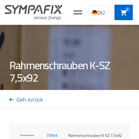
0
DU
CHEMISCHE
Kunststoff-
STAHLANKER
NYLO
Rahmenschrauben K-SZ
ANKER
Konstruktionssto
7,5x92
SCHNE
Isolierungsdornen
GASSTAHL-/BETONNÄGEL
GASTTAcker
AUFBA
Geh zurück
70964
Rahmenschrauben K-SZ 7,5x92