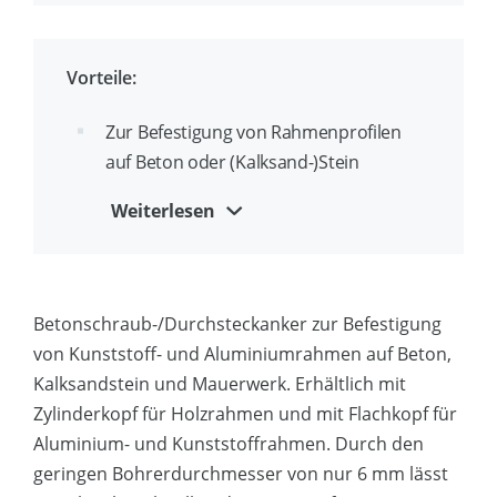
Gewinde zum direkten Einschrauben in
Beton und steinige Materialien, ohne
Vorteile:
Dübel
Unterbrochenes Gewinde zur schnellen
Zur Befestigung von Rahmenprofilen
Entfernung des Bohrmehls
auf Beton oder (Kalksand-)Stein
Torx-Anschluss
Hervorragende Tragfähigkeit
Weiterlesen
Schnelle und einfache Montage mit
Torx-30-Anschluss
Betonschraub-/Durchsteckanker zur Befestigung
Prinzip der Betonschraube:
von Kunststoff- und Aluminiumrahmen auf Beton,
spannungsfreie Befestigung, geeignet
Kalksandstein und Mauerwerk. Erhältlich mit
für geringe Randabstände
Zylinderkopf für Holzrahmen und mit Flachkopf für
Fräsrippen unter dem Kopf (KS-H)
Aluminium- und Kunststoffrahmen. Durch den
sorgen für einen glatten Abschluss nach
geringen Bohrerdurchmesser von nur 6 mm lässt