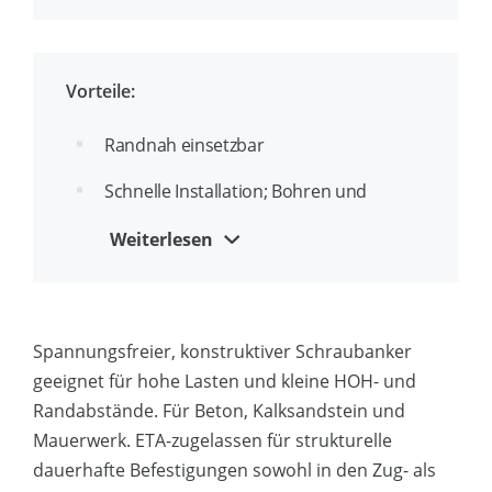
ETA-Zulassung Option 1 für gerissenen
und ungerissenen Beton
Durchmesser- und
Vorteile:
Längenkennzeichnung am Kopf
Randnah einsetzbar
Bis zu 3 zugelassene Klemmstärken pro
Anker
Schnelle Installation; Bohren und
schrauben!
Geeignet für Durchsteckmontage
Weiterlesen
Kein Drehmomentschlüssel erforderlich
Einfache Identifizierung von
Bohrungsdurchmesser und
Zähne unter dem Kopf zur besseren
Außengewindedurchmesser: zum
Fixierung des Werkstücks
Spannungsfreier, konstruktiver Schraubanker
Beispiel 8 (10)
geeignet für hohe Lasten und kleine HOH- und
Zerlegbar und wiederverwendbar
Randabstände. Für Beton, Kalksandstein und
Ästhetisches Finish
Mauerwerk. ETA-zugelassen für strukturelle
dauerhafte Befestigungen sowohl in den Zug- als
Geeignet für kleine Randabstände