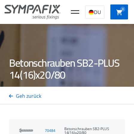
0
DU
CHEMISCHE
Kunststoff-
STAHLANKER
NYLO
Betonschrauben SB2-PLUS
ANKER
Konstruktionssto
14(16)x20/80
SCHNE
Isolierungsdornen
GASSTAHL-/BETONNÄGEL
GASTTAcker
AUFBA
Geh zurück
Betonschrauben SB2-PLUS
70484
14(16)x20/80