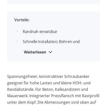
ETA-Zulassung Option 1 für gerissenen
und ungerissenen Beton
Durchmesser- und
Vorteile:
Längenkennzeichnung am Kopf
Randnah einsetzbar
Bis zu 3 zugelassene Klemmstärken pro
Anker
Schnelle Installation; Bohren und
schrauben!
Geeignet für Durchsteckmontage
Weiterlesen
Kein Drehmomentschlüssel erforderlich
Einfache Identifizierung von
Bohrungsdurchmesser und
Zähne unter dem Kopf zur besseren
Außengewindedurchmesser: zum
Fixierung des Werkstücks
Spannungsfreier, konstruktiver Schraubanker
Beispiel 8 (10)
geeignet für hohe Lasten und kleine HOH- und
Zerlegbar und wiederverwendbar
Randabstände. Für Beton, Kalksandstein und
Ästhetisches Finish
Mauerwerk. Integrierter Pressflansch mit Rastprofil
unter dem Kopf. Die Abmessungen sind oben auf
Geeignet für kleine Randabstände