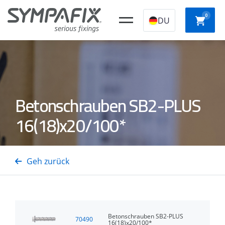
0
DU
CHEMISCHE
Kunststoff-
STAHLANKER
NYLO
Betonschrauben SB2-PLUS
ANKER
Konstruktionssto
16(18)x20/100*
SCHNE
Isolierungsdornen
GASSTAHL-/BETONNÄGEL
GASTTAcker
AUFBA
Geh zurück
Betonschrauben SB2-PLUS
70490
16(18)x20/100*