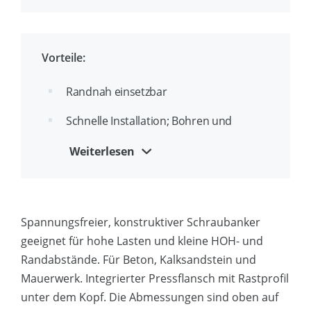
ETA-Zulassung Option 1 für gerissenen
und ungerissenen Beton
Durchmesser- und
Vorteile:
Längenkennzeichnung am Kopf
Randnah einsetzbar
Bis zu 3 zugelassene Klemmstärken pro
Anker
Schnelle Installation; Bohren und
schrauben!
Geeignet für Durchsteckmontage
Weiterlesen
Kein Drehmomentschlüssel erforderlich
Einfache Identifizierung von
Bohrungsdurchmesser und
Zähne unter dem Kopf zur besseren
Außengewindedurchmesser: zum
Fixierung des Werkstücks
Spannungsfreier, konstruktiver Schraubanker
Beispiel 8 (10)
geeignet für hohe Lasten und kleine HOH- und
Zerlegbar und wiederverwendbar
Randabstände. Für Beton, Kalksandstein und
Ästhetisches Finish
Mauerwerk. Integrierter Pressflansch mit Rastprofil
unter dem Kopf. Die Abmessungen sind oben auf
Geeignet für kleine Randabstände