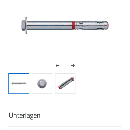
Ankers verhindert eine Verschmutzung
des Gewindes während der Installation
und verhindert so, dass sich der Anker
beim Anziehen dreht („durchdreht“)
Sehr gut geeignet für den Dachaufbau
und die Befestigung von Eckankern mit
13 mm Langloch
Hohe Scherbelastung durch
Ankerbolzen 8,8. Stärkeklasse
In der Berechnungssoftware Designfix
zur Durchführung von
Statikberechnungen enthalten
Unterlagen