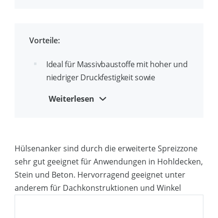
Eindringen von Bohrstaub
Hervorragend geeignet für
Dachkonstruktionen und Ecklinien
Vorteile:
Ideal für Massivbaustoffe mit hoher und
niedriger Druckfestigkeit sowie
Hohlkammerplatten
Weiterlesen
Durch die verlängerte Spreizhülse
verteilt sich die Spreizkraft über die
gesamte Bohrlochlänge, was eine
Hülsenanker sind durch die erweiterte Spreizzone
zuverlässige Tragfähigkeit auch bei
sehr gut geeignet für Anwendungen in Hohldecken,
Baustoffen mit geringer Druckfestigkeit
Stein und Beton. Hervorragend geeignet unter
(u.a. Mauerwerk, Kalksandstein)
anderem für Dachkonstruktionen und Winkel
gewährleistet.
Die Staubkappe an der Unterseite des