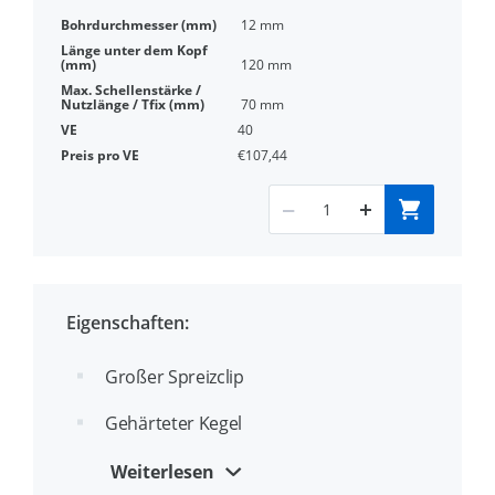
12 mm
120 mm
70 mm
40
€107,44
Eigenschaften:
Großer Spreizclip
Gehärteter Kegel
Staubdichte Abdeckung verhindert das
Weiterlesen