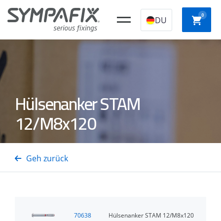
0
DU
CHEMISCHE
Kunststoff-
STAHLANKER
NYLO
Hülsenanker STAM
ANKER
Konstruktionssto
12/M8x120
SCHNE
Isolierungsdornen
GASSTAHL-/BETONNÄGEL
GASTTAcker
AUFBA
Geh zurück
70638
Hülsenanker STAM 12/M8x120