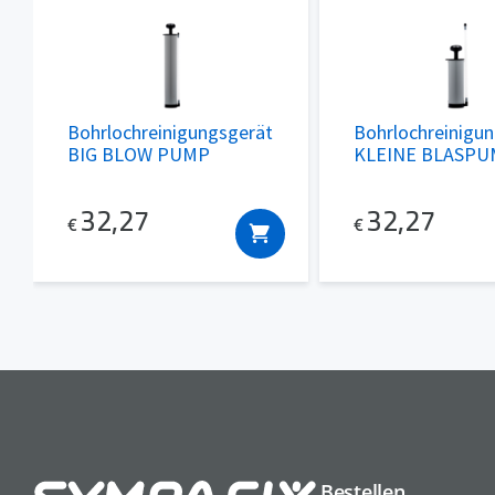
Bohrlochreinigungsgerät
Bohrlochreinigu
BIG BLOW PUMP
KLEINE BLASP
32,27
32,27
€
€
Bestellen