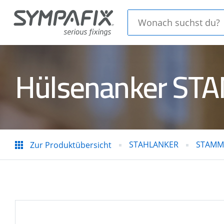
Hülsenanker ST
CHEMISCHE
STAH
ANKER
STAHLANKER
STAMM 
Zur Produktübersicht
Isolierungsdornen
GASS