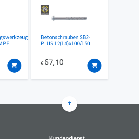
ngswerkzeug
Betonschrauben SB2-
UMPE
PLUS 12(14)x100/150
67,10
€
Kundendienst