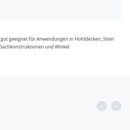
fen mit geringer Druckfestigkeit (u.a. Mauerwerk,
verhindert eine Verschmutzung des Gewindes während
r Anker beim Anziehen dreht („durchdreht“)
Befestigung von Eckankern mit 13 mm Langloch
r gut geeignet für Anwendungen in Hohldecken, Stein
 Dachkonstruktionen und Winkel
ärkeklasse
hführung von Statikberechnungen enthalten