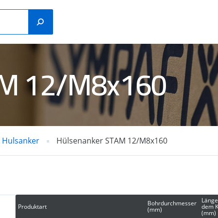
AM 12/M8x160
Kunststoff-
LANKER
Konstruktionsstopfen
Hulsanker
Hülsenanker STAM 12/M8x160
TAHL-/BETONNÄGEL
GASTTAcker
Länge
Bohrdurchmesser
Produktart
dem K
(mm)
(mm)