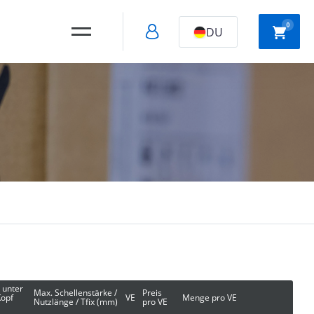
0
DU
HOHLE
NYLONANKER
WANDMONTAGE
SCHNELL
AUFBAUSCHRAUBEN
 unter
Max. Schellenstärke /
Preis
opf
VE
Menge pro VE
Nutzlänge / Tfix (mm)
pro VE