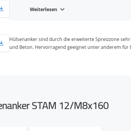
eine zuverlässige Tragfähigkeit auch bei Baustof
Weiterlesen
Kalksandstein) gewährleistet.
Die Staubkappe an der Unterseite des Ankers 
der Installation und verhindert so, dass sich de
Sehr gut geeignet für den Dachaufbau und die 
Hülsenanker sind durch die erweiterte Spreizzone seh
und Beton. Hervorragend geeignet unter anderem für
Hohe Scherbelastung durch Ankerbolzen 8,8. St
In der Berechnungssoftware Designfix zur Durc
lsenanker STAM 12/M8x160