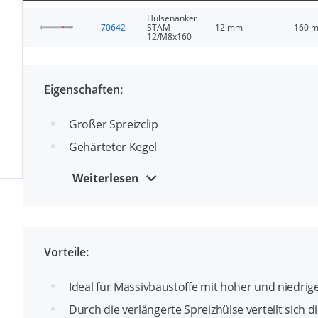
Hülsenanker
70642
STAM
12 mm
160 
12/M8x160
Eigenschaften:
Großer Spreizclip
Gehärteter Kegel
Staubdichte Abdeckung verhindert das Eindrin
Weiterlesen
Hervorragend geeignet für Dachkonstruktionen 
Vorteile:
Ideal für Massivbaustoffe mit hoher und niedri
Durch die verlängerte Spreizhülse verteilt sich 