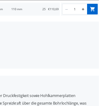
mm
110 mm
25
€110,69
gen von Bohrstaub
und Ecklinien
ger Druckfestigkeit sowie Hohlkammerplatten
die Spreizkraft über die gesamte Bohrlochlänge, was