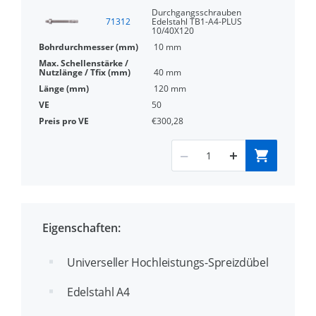
Durchgangsschrauben
71312
Edelstahl TB1-A4-PLUS
10/40X120
10 mm
40 mm
120 mm
50
€300,28
Eigenschaften:
Universeller Hochleistungs-Spreizdübel
Edelstahl A4