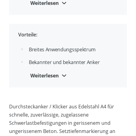
ETA-Zulassung Option 1 für gerissenen
Weiterlesen
und ungerissenen Beton
Ideal für die Durchsteckmontage
Vorteile:
Durchgehendes Gewinde zur
waagerechten Montage
Breites Anwendungsspektrum
Bekannter und bekannter Anker
Optimierter Kegel für einfache
Weiterlesen
Installation
Einzigartiges Clip-Design für höhere
Belastungen
Durchsteckanker / Klicker aus Edelstahl A4 für
schnelle, zuverlässige, zugelassene
Schwerlastbefestigungen in gerissenem und
ungerissenem Beton. Setztiefenmarkierung an