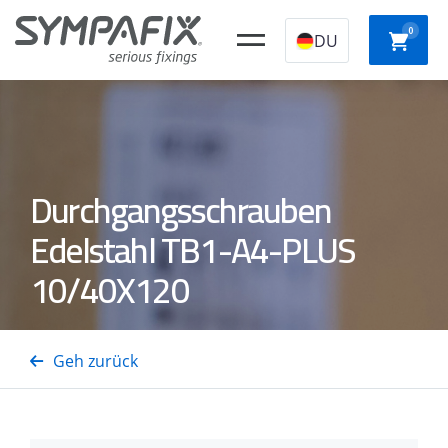
0
DU
CHEMISCHE
Kunststoff-
STAHLANKER
NYLO
Durchgangsschrauben
ANKER
Konstruktionssto
Edelstahl TB1-A4-PLUS
SCHNE
10/40X120
Isolierungsdornen
GASSTAHL-/BETONNÄGEL
GASTTAcker
AUFBA
Geh zurück