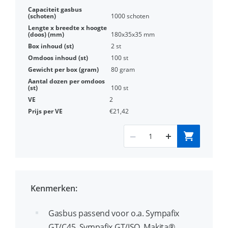
1000 schoten
180x35x35 mm
2 st
100 st
80 gram
100 st
2
€21,42
Kenmerken:
Gasbus passend voor o.a. Sympafix
GT/C45, Sympafix GT/ISO, Makita®