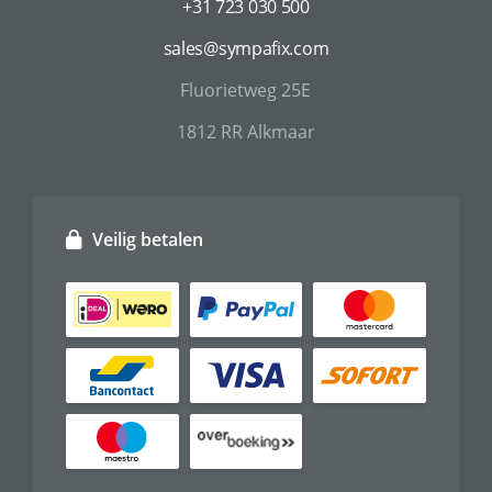
+31 723 030 500
sales@sympafix.com
Fluorietweg 25E
1812 RR Alkmaar
Veilig betalen