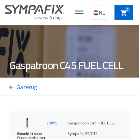
0
NL
Chemische
Stalen
Kunststof
Gaspatroon C45 FUEL CELL
Slagpl
ankers
ankers
constructieplugg
Ga terug
Beton-
Snelb
Isolatiedoorns
Staal- en
Gastackers
schroe
Houtnagels
70059
Gaspatroon C45 FUEL CELL
Sympafix GT/C45
Gasschiethamer