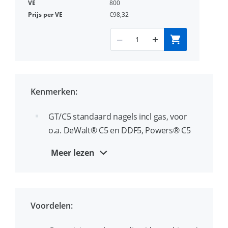
800
€98,32
Kenmerken:
GT/C5 standaard nagels incl gas, voor
o.a. DeWalt® C5 en DDF5, Powers® C5
en Würth® DIGA CS2/CS3
Meer lezen
gasschiethamers.
Standaard nagels zijn ontworpen voor
ondergronden met een normale
Voordelen:
drukvastheid zoals beton met een
hardheid tot C30/37 en kalkzandsteen.