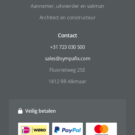
Aannemer, uitvoerder en vakman
Architect en constructeur
Contact
+31 723 030 500
sales@sympafix.com
Fluorietweg 25E
1812 RR Alkmaar
Veilig betalen