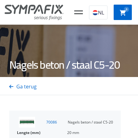
0
NL
Chemische
Stalen
Kunststof
Nagels beton / staal C5-20
Slagpl
ankers
ankers
constructieplugg
Ga terug
Beton-
Snelb
Isolatiedoorns
Staal- en
Gastackers
schroe
Houtnagels
70086
Nagels beton / staal C5-20
20 mm