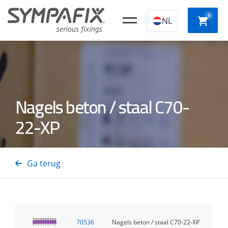
0
NL
Chemische
Stalen
Kunststof
Nagels beton / staal C70-
Slagpl
ankers
ankers
constructieplugg
22-XP
Beton-
Snelb
Isolatiedoorns
Staal- en
Gastackers
schroe
Ga terug
Houtnagels
70536
Nagels beton / staal C70-22-XP