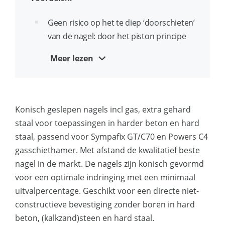
Voorzien van konische nagelschacht en
ballistische punt voor de laagst
Geen risico op het te diep ‘doorschieten’
mogelijke weerstand bij het
van de nagel: door het piston principe
binnendringen van het basismateriaal.
blijft de kop van nagel gelijk aan de
Meer lezen
oppervlakte van het werkstuk.
Voorzien van een extra harde staalkern
en 3,0mm dikke nagelschacht om
Als het met een Sympafix XP nagel niet
kromslaan van de nagel te voorkomen.
lukt, lukt het met geen enkele nagel.
Konisch geslepen nagels incl gas, extra gehard
Thermisch verzinkt voor extra
Thermisch verzinkt: geen risico op
staal voor toepassingen in harder beton en hard
corrosiebestendigheid en het
afgebroken koppen door waterstof
staal, passend voor Sympafix GT/C70 en Powers C4
voorkomen van waterstofbrosheid.
brosheid en beter corrosiewerend.
gasschiethamer. Met afstand de kwalitatief beste
nagel in de markt. De nagels zijn konisch gevormd
Beschikbaar in nagellengtes van 16mm
Gebruik voor hogere afschuiflasten HD
voor een optimale indringing met een minimaal
tot en met 70mm.
nagels, gebruik voor kalkzandsteen en
uitvalpercentage. Geschikt voor een directe niet-
normaal beton de standaard nagels,
De allereerste nagel in zijn klasse. Soms
constructieve bevestiging zonder boren in hard
gebruik voor hard beton en voor (zeer)
nagemaakt, maar nooit geëvenaard.
beton, (kalkzand)steen en hard staal.
hard staal XP nagels.