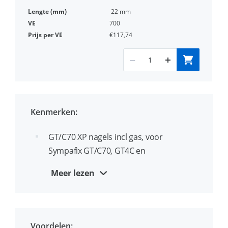
22 mm
700
€117,74
Kenmerken:
GT/C70 XP nagels incl gas, voor
Sympafix GT/C70, GT4C en
Powers®/deWalt® C4 gasschiethamer.
Meer lezen
XP Nagels zijn ontworpen voor het
laagst mogelijke uitvalpercentage, ook
in staal of hard beton.
Voordelen: