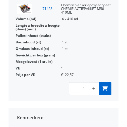
Chemisch anker epoxy-acrylaat
71428
CHEMIE ACTIEPAKKET M50
410ML
4 x 410 ml
1 st
1 st
1
€122,57
Kenmerken: