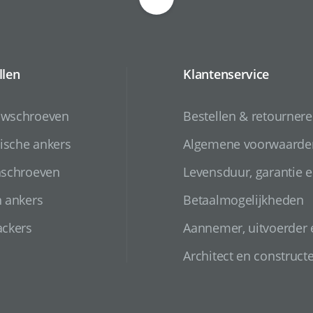
llen
Klantenservice
uwschroeven
Bestellen & retourner
sche ankers
Algemene voorwaarde
nschroeven
Levensduur, garantie e
n ankers
Betaalmogelijkheden
ackers
Aannemer, uitvoerder
Architect en construct