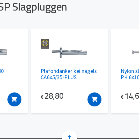
 SP Slagpluggen
40
Plafondanker keilnagels
Nylon s
CA6x5/35-PLUS
PK 6x1
28,80
14,
€
€