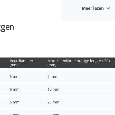
Snelle installatie
Meer lezen
Hoge kwaliteit doo
ggen
Boordiameter
Max. klemdikte / nuttige lengte / Tfix
(mm)
(mm)
5 mm
2 mm
6 mm
10 mm
0
6 mm
25 mm
5
6 mm
50 mm