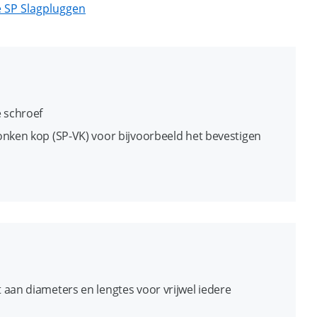
e SP Slagpluggen
 schroef
onken kop (SP-VK) voor bijvoorbeeld het bevestigen
n
e kraag (SP-PK) voor bijvoorbeeld het bevestigen
elen op beton
it hoogwaardig virgin nylon
met een hamer
ansluiting en schroefdraad voor gemakkelijke
aan diameters en lengtes voor vrijwel iedere