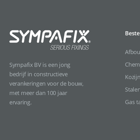
Beste
Afbo
Chemi
Sympafix BV is een jong
bedrijf in constructieve
Kozij
verankeringen voor de bouw,
Stale
met meer dan 100 jaar
Gas t
ervaring.