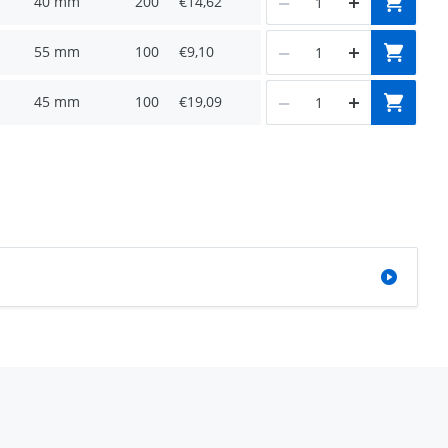
40 mm
200
€14,62
55 mm
100
€9,10
45 mm
100
€19,09