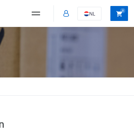
0
NL
Holle wand
Slagpluggen
montage
Snelbouw
schroeven
n