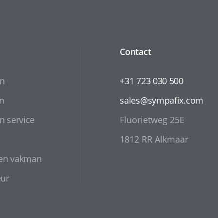
Contact
en
+31 723 030 500
n
sales@sympafix.com
n service
Fluorietweg 25E
1812 RR Alkmaar
 en vakman
eur