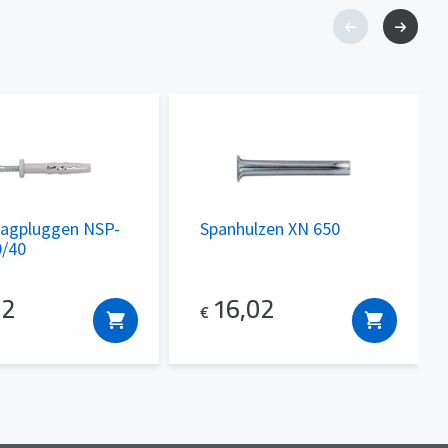
lagpluggen NSP-
Spanhulzen XN 650
0/40
62
16,02
€