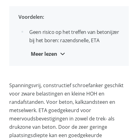
van wapening tijdens het boren
Torx 30 aansluiting
Voordelen:
Vrijwel spanningsvrij: geschikt voor zeer
Geen risico op het treffen van betonijzer
geringe rand- en HOH afstanden
bij het boren: razendsnelle, ETA
Zwaarlast schroefanker zonder losse
gecertificeerde bevestiging
Meer lezen
componenten
Dicht aan de rand bruikbaar
Geschikt voor ondergronden met zowel
Snelle installatie; boren en
hoge als geringe drukvastheid: beton,
vastschroeven!
Spanningsvrij, constructief schroefanker geschikt
kanaalplaat, volle steen
voor zware belastingen en kleine HOH en
Geen momentsleutel nodig
Diameter en lengte identificatie op de
randafstanden. Voor beton, kalkzandsteen en
kop
Vertanding onder de kop voor betere
metselwerk. ETA goedgekeurd voor
fixatie van het werkstuk
meervoudsbevestigingen in zowel de trek- als
Geschikt voor doorsteekmontage
drukzone van beton. Door de zeer geringe
Compleet verwijderbaar en beperkt
plaatsingsdiepte kan een goedgekeurde