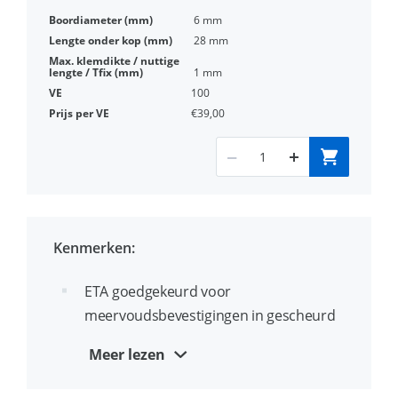
6 mm
28 mm
1 mm
100
€39,00
Kenmerken:
ETA goedgekeurd voor
meervoudsbevestigingen in gescheurd
en ongescheurd beton en kanaalplaat
Meer lezen
Lengte van 28mm voorkomt het treffen