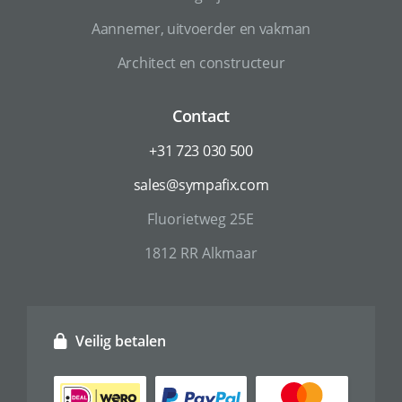
Aannemer, uitvoerder en vakman
Architect en constructeur
Contact
+31 723 030 500
sales@sympafix.com
Fluorietweg 25E
1812 RR Alkmaar
Veilig betalen