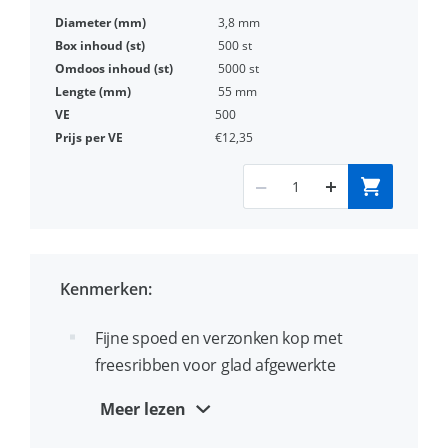
3,8 mm
500 st
5000 st
55 mm
500
€12,35
Kenmerken:
Fijne spoed en verzonken kop met
freesribben voor glad afgewerkte
montage van gipsvezelplaat zoals
Meer lezen
Fermacell® en Promatec® op houten of
Metalstud / stalen profielen