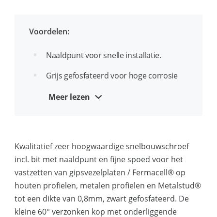
Grijs gefosfateerde snelbouwschroeven
Voordelen:
met naaldpunt
Type: FERMACELL ®
Naaldpunt voor snelle installatie.
Conform norm EN14566
Grijs gefosfateerd voor hoge corrosie
bestendigheid
SX gravering voor gemakkelijke en snelle
Meer lezen
inspectie
Verzonken kop met freesribben voor
gladde afwerking
Kwalitatief zeer hoogwaardige snelbouwschroef
incl. bit met naaldpunt en fijne spoed voor het
vastzetten van gipsvezelplaten / Fermacell® op
houten profielen, metalen profielen en Metalstud®
tot een dikte van 0,8mm, zwart gefosfateerd. De
kleine 60° verzonken kop met onderliggende