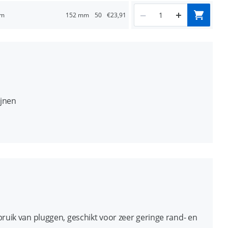
mm
152 mm
50
€23,91
ijnen
indraaien in beton en steenachtige materialen,
ren van boormeel
uik van pluggen, geschikt voor zeer geringe rand- en