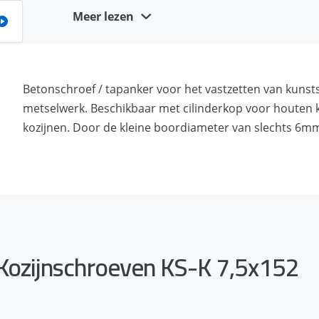
HOH afstanden
Meer lezen
Zeer geringe boorgatdiameter van 6mm voor sn
Uitstekende belastbaarheid
Snel en gemakkelijk te installeren met torx-30 aa
Betonschroef / tapanker voor het vastzetten van kunst
Betonschroef-principe: spanningsvrije bevestigi
metselwerk. Beschikbaar met cilinderkop voor houten k
Freesribben onder de kop (KS-H) zorgen voor gla
kozijnen. Door de kleine boordiameter van slechts 6mm
 Kozijnschroeven KS-K 7,5x152