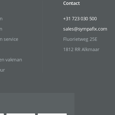
Contact
en
+31 723 030 500
n
sales@sympafix.com
n service
Fluorietweg 25E
1812 RR Alkmaar
 en vakman
eur