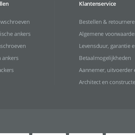
llen
Klantenservice
uwschroeven
Bestellen & retourner
sche ankers
Algemene voorwaarde
nschroeven
Levensduur, garantie e
n ankers
Betaalmogelijkheden
ackers
Aannemer, uitvoerder
Architect en construct