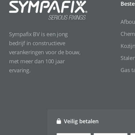
Beste
Afbo
Chemi
Sympafix BV is een jong
bedrijf in constructieve
Kozij
verankeringen voor de bouw,
Stale
met meer dan 100 jaar
Gas t
ervaring.
Veilig betalen