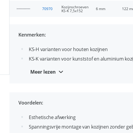
Kozijnschroeven
70970
6 mm
122 
KS-K 7,5x152
Kenmerken:
KS-H varianten voor houten kozijnen
KS-K varianten voor kunststof en aluminium koz
Geharde zelftappende schroefdraad voor direct 
Meer lezen
zonder plug
Onderbroken schroefdraad voor het snel afvoe
Torx-30 aansluiting
Voordelen:
Esthetische afwerking
Spanningsvrije montage van kozijnen zonder gebr