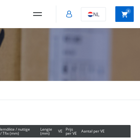
0
NL
Holle wand
Slagpluggen
montage
Snelbouw
schroeven
lemdikte / nuttige
Lengte
Prijs
VE
Aantal per VE
 / Tfix (mm)
(mm)
per VE