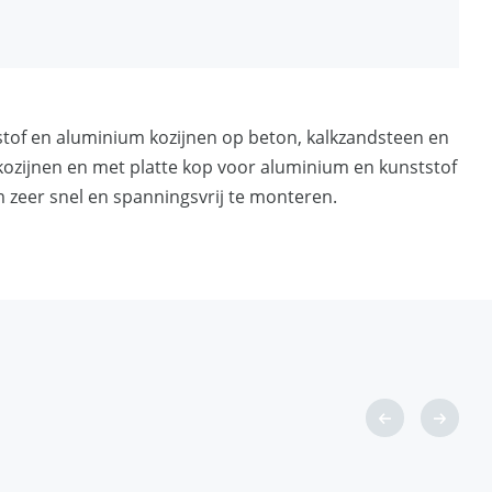
el en seriematig werken
nsluiting
stof en aluminium kozijnen op beton, kalkzandsteen en
ng, geschikt voor geringe randafstanden
ozijnen en met platte kop voor aluminium en kunststof
dde afwerking na installatie
 zeer snel en spanningsvrij te monteren.