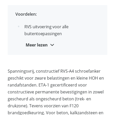
geringe rand- en HOH afstanden
Zwaarlast schroefanker zonder losse
Voordelen:
componenten
RVS uitvoering voor alle
Geschikt voor ondergronden met zowel
buitentoepassingen
hoge als geringe drukvastheid: beton,
kanaalplaat, volle steen
Dicht aan de rand bruikbaar
Meer lezen
Diameter en lengte identificatie op de
Snelle installatie; boren en
kop
vastschroeven!
Spanningsvrij, constructief RVS-A4 schroefanker
Geschikt voor doorsteekmontage
Geen momentsleutel nodig
geschikt voor zware belastingen en kleine HOH en
Eenvoudige identificatie boordiameter
Vertanding onder de kop voor betere
randafstanden. ETA-1 gecertificeerd voor
en buitendraaddiameter: bijvoorbeeld 8
fixatie van het werkstuk
constructieve permanente bevestigingen in zowel
(10)
gescheurd als ongescheurd beton (trek- en
Compleet verwijderbaar en beperkt
drukzone). Tevens voorzien van F120
herbruikbaar in geval van tijdelijke
brandgoedkeuring. Voor beton, kalkzandsteen en