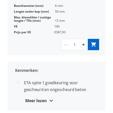
6 mm
50 mm
15 mm
100
€387,93
Kenmerken:
ETA optie 1 goedkeuring voor
gescheurd en ongescheurd beton
(PLUS uitvoeringen)
Meer lezen
Vrijwel spanningsvrij: geschikt voor zeer