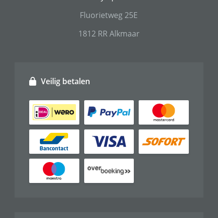
Fluorietweg 25E
1812 RR Alkmaar
Veilig betalen