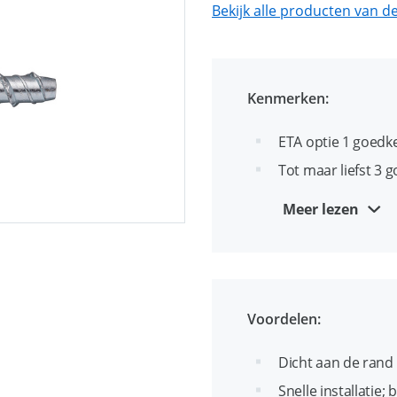
Bekijk alle producten van 
Kenmerken:
ETA optie 1 goedk
Tot maar liefst 3
Vrijwel spanningsv
Meer lezen
afstanden
Onderzijde spoed m
zeer hard beton
Zwaarlast schroe
Voordelen:
Geschikt voor ond
drukvastheid: beto
Dicht aan de rand
Diameter en lengte
Snelle installatie