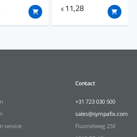
8
11,28
€
Contact
en
+31 723 030 500
n
sales@sympafix.com
n service
Fluorietweg 25E