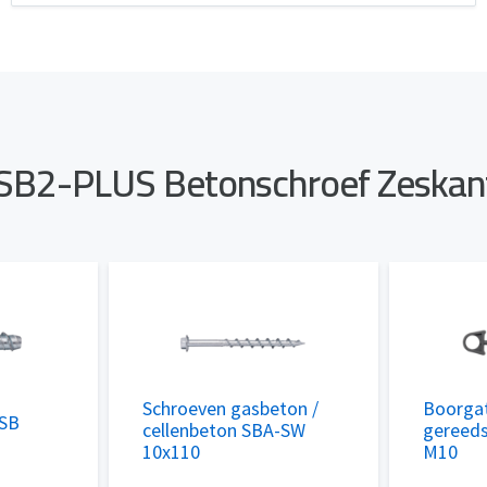
 SB2-PLUS Betonschroef Zeskan
Schroeven gasbeton /
Boorgat
 SB
cellenbeton SBA-SW
gereed
10x110
M10