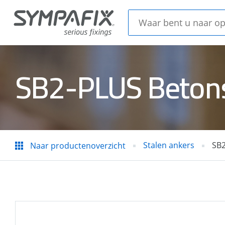
SB2-PLUS Betons
Chemische
Stale
ankers
Stalen ankers
SB2
Naar productenoverzicht
Beton
Isolatiedoorns
en H