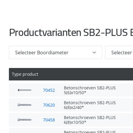
Productvarianten SB2-PLUS 
Type product
Betonschroeven SB2-PLUS
70452
5(6)x10/50*
Betonschroeven SB2-PLUS
70620
6(8)x2/40*
Betonschroeven SB2-PLUS
70458
6(8)x10/50*
Betonschroeven SB2-PLUS