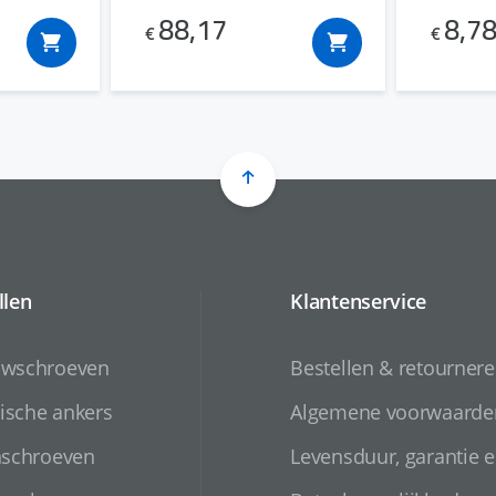
88,17
8,7
€
€
llen
Klantenservice
uwschroeven
Bestellen & retourner
sche ankers
Algemene voorwaarde
nschroeven
Levensduur, garantie e