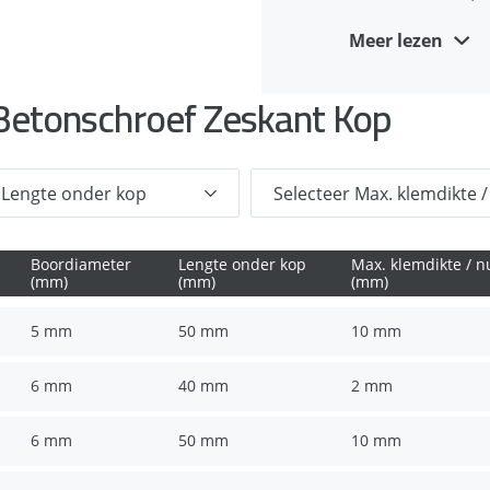
Geschikt voor do
Geen momentsleut
Meer lezen
Eenvoudige identi
Vertanding onder d
bijvoorbeeld 8 (10
Betonschroef Zeskant Kop
Compleet verwijder
verankeringen
Esthetische afwer
Geschikt voor kle
Boordiameter
Lengte onder kop
Max. klemdikte / nu
(mm)
(mm)
(mm)
5 mm
50 mm
10 mm
6 mm
40 mm
2 mm
6 mm
50 mm
10 mm