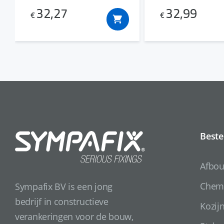
32,99
32,27
€
€
Beste
Afbo
Chemi
Sympafix BV is een jong
bedrijf in constructieve
Kozij
verankeringen voor de bouw,