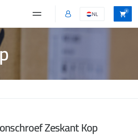
0
NL
op
Holle wand
Slagpluggen
montage
Snelbouw
schroeven
nschroef Zeskant Kop