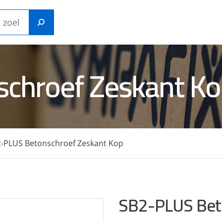
chroef Zeskant K
Kunststof
n ankers
constructiepluggen
-PLUS Betonschroef Zeskant Kop
- Staal-
Gastackers
outnagels
SB2-PLUS Beto