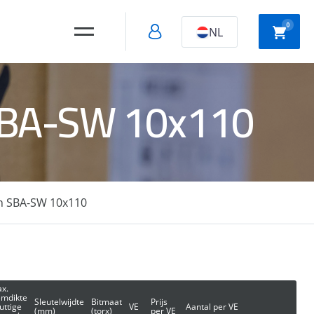
0
NL
 SBA-SW 10x110
Holle wand
Slagpluggen
montage
on SBA-SW 10x110
Snelbouw
schroeven
x.
emdikte
Sleutelwijdte
Bitmaat
Prijs
nuttige
VE
Aantal per VE
(mm)
(torx)
per VE