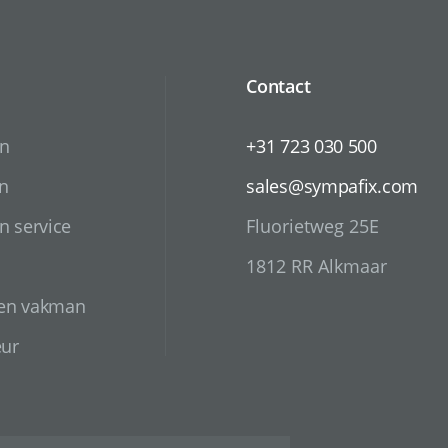
Contact
en
+31 723 030 500
n
sales@sympafix.com
n service
Fluorietweg 25E
1812 RR Alkmaar
 en vakman
eur