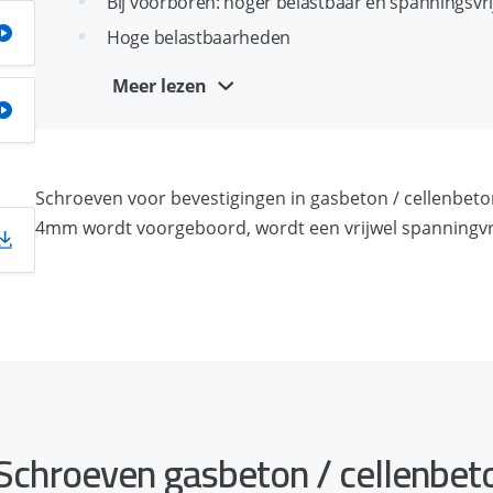
Bij voorboren: hoger belastbaar en spanningsvri
Hoge belastbaarheden
Montage mogelijk met en zonder voorboren
Meer lezen
Bij tijdelijke bevestigingen is het anker volledig
Schroeven voor bevestigingen in gasbeton / cellenbet
4mm wordt voorgeboord, wordt een vrijwel spanningvri
 Schroeven gasbeton / cellenb