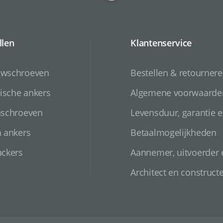
llen
Klantenservice
uwschroeven
Bestellen & retourner
sche ankers
Algemene voorwaarde
nschroeven
Levensduur, garantie e
n ankers
Betaalmogelijkheden
ackers
Aannemer, uitvoerder
Architect en construct