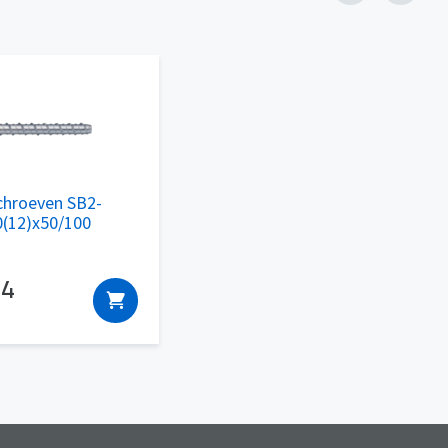
chroeven SB2-
(12)x50/100
44