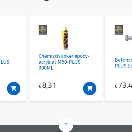
Chemisch anker epoxy-
Betons
PLUS
acrylaat M50-PLUS
PLUS 10
300ML
73,
8,31
€
€