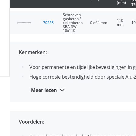
le
(mm)
Tf
Schroeven
gasbeton /
110
70258
cellenbeton
0 of 4 mm
1
mm
SBA-SW
10x110
Kenmerken:
Voor permanente en tijdelijke bevestigingen in 
Hoge corrosie bestendigheid door speciale Alu-Z
Steile spoed voor zeer snelle montage
Meer lezen
Ideaal voor doorsteekmontage
Verkrijgbaar in verzonken kop (TX) en zeskantko
Voordelen: