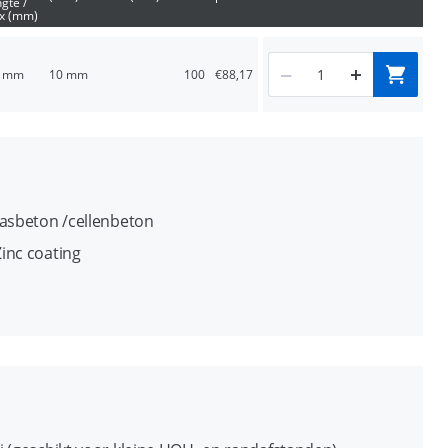
ngte /
ix (mm)
0 mm
10 mm
100
€88,17
gasbeton /cellenbeton
inc coating
p (SW) uitvoering