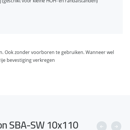
j (geschikt voor kleine HOH- en randafstanden)
 verwijderbaar en her-installeerbaar
on. Ook zonder voorboren te gebruiken. Wanneer wel
je bevestiging verkregen
eton SBA-SW 10x110