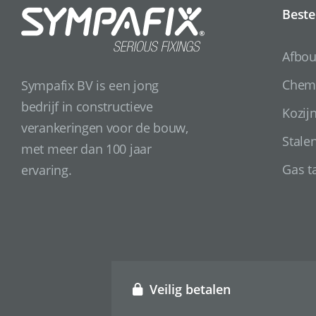
Beste
Afbo
Chemi
Sympafix BV is een jong
bedrijf in constructieve
Kozij
verankeringen voor de bouw,
Stale
met meer dan 100 jaar
Gas t
ervaring.
Veilig betalen