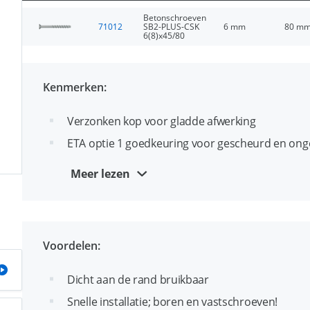
Betonschroeven
71012
SB2-PLUS-CSK
6 mm
80 m
6(8)x45/80
Kenmerken:
Verzonken kop voor gladde afwerking
ETA optie 1 goedkeuring voor gescheurd en on
Vrijwel spanningsvrij: geschikt voor zeer gerin
Meer lezen
Zwaarlast schroefanker zonder losse componen
Geschikt voor ondergronden met zowel hoge als g
Diameter en lengte identificatie op de kop
Voordelen:
Geschikt voor doorsteekmontage
Dicht aan de rand bruikbaar
Snelle installatie; boren en vastschroeven!