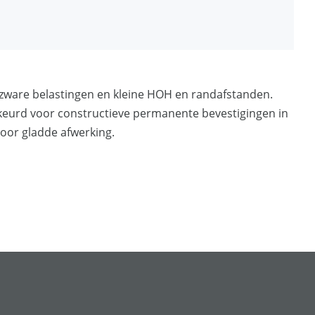
in geval van tijdelijke verankeringen
 in staal
r zware belastingen en kleine HOH en randafstanden.
keurd voor constructieve permanente bevestigingen in
voor gladde afwerking.