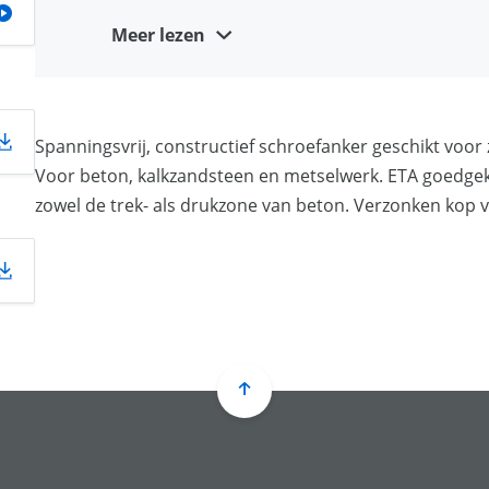
Geen momentsleutel nodig
Meer lezen
Compleet verwijderbaar en beperkt herbruikbaar 
Esthetische en gladde afwerking in bvb slobgaten
Geschikt voor kleine randafstanden
Spanningsvrij, constructief schroefanker geschikt voo
Voor beton, kalkzandsteen en metselwerk. ETA goedge
zowel de trek- als drukzone van beton. Verzonken kop 