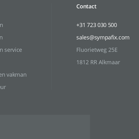
Contact
en
+31 723 030 500
n
sales@sympafix.com
n service
Fluorietweg 25E
1812 RR Alkmaar
 en vakman
eur