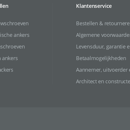
llen
Klantenservice
uwschroeven
Bestellen & retourner
sche ankers
Algemene voorwaarde
nschroeven
Levensduur, garantie e
n ankers
Betaalmogelijkheden
ackers
Aannemer, uitvoerder
Architect en construct