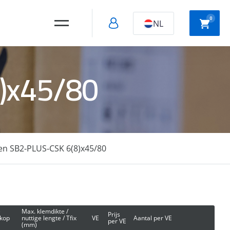
0
NL
)x45/80
Holle wand
Slagpluggen
montage
n SB2-PLUS-CSK 6(8)x45/80
Snelbouw
schroeven
e
Max. klemdikte /
Prijs
 kop
nuttige lengte / Tfix
VE
Aantal per VE
per VE
(mm)