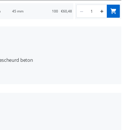
m
45 mm
100
€60,48
gescheurd beton
ge rand- en HOH afstanden
ten
eringe drukvastheid: beton, kanaalplaat, volle steen