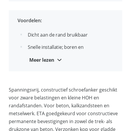
geringe rand- en HOH afstanden
Zwaarlast schroefanker zonder losse
Voordelen:
componenten
Dicht aan de rand bruikbaar
Geschikt voor ondergronden met zowel
hoge als geringe drukvastheid: beton,
Snelle installatie; boren en
kanaalplaat, volle steen
vastschroeven!
Meer lezen
Diameter en lengte identificatie op de
Geen momentsleutel nodig
kop
Compleet verwijderbaar en beperkt
Geschikt voor doorsteekmontage
herbruikbaar in geval van tijdelijke
Spanningsvrij, constructief schroefanker geschikt
verankeringen
voor zware belastingen en kleine HOH en
randafstanden. Voor beton, kalkzandsteen en
Esthetische en gladde afwerking in bvb
metselwerk. ETA goedgekeurd voor constructieve
slobgaten in staal
permanente bevestigingen in zowel de trek- als
Geschikt voor kleine randafstanden
drukzone van beton. Verzonken kop voor gladde