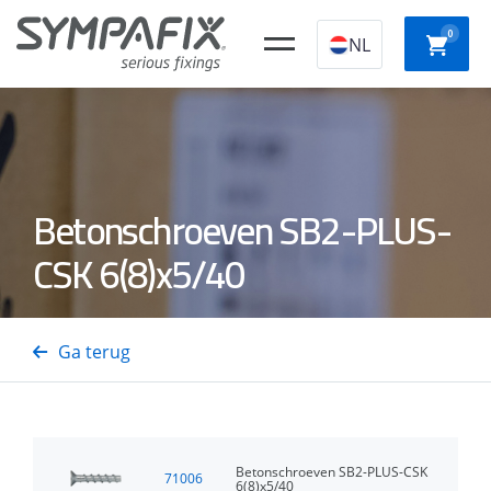
0
NL
Chemische
Stalen
Kunststof
Betonschroeven SB2-PLUS-
Slagpl
ankers
ankers
constructieplugg
CSK 6(8)x5/40
Beton-
Snelb
Isolatiedoorns
Staal- en
Gastackers
schroe
Ga terug
Houtnagels
Betonschroeven SB2-PLUS-CSK
71006
6(8)x5/40