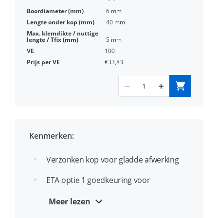
6 mm
40 mm
5 mm
100
€33,83
Kenmerken:
Verzonken kop voor gladde afwerking
ETA optie 1 goedkeuring voor
gescheurd en ongescheurd beton
Meer lezen
Vrijwel spanningsvrij: geschikt voor zeer