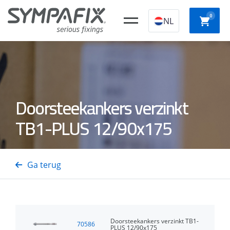
0
NL
Chemische
Stalen
Kunststof
Doorsteekankers verzinkt
Slagpl
ankers
ankers
constructieplugg
TB1-PLUS 12/90x175
Beton-
Snelb
Isolatiedoorns
Staal- en
Gastackers
schroe
Ga terug
Houtnagels
Doorsteekankers verzinkt TB1-
70586
PLUS 12/90x175