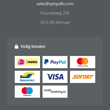
sales@sympafix.com
Fluorietweg 25E
1812 RR Alkmaar
Veilig betalen