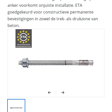
belastbaarheden
anker voorkomt onjuiste installatie. ETA
Met geharde RVS spreidclip: het deel
goedgekeurd voor constructieve permanente
van het anker waar de belastbaarheid
bevestigingen in zowel de trek- als drukzone van
wordt opgebouwd, is niet onderhevig is
beton.
aan corrosie