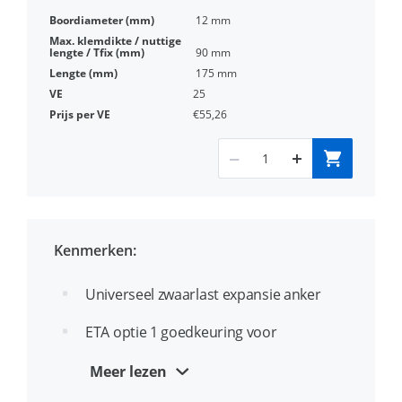
12 mm
90 mm
175 mm
25
€55,26
Kenmerken:
Universeel zwaarlast expansie anker
ETA optie 1 goedkeuring voor
gescheurd en ongescheurd beton
Meer lezen
Ideaal voor doorsteekmontage