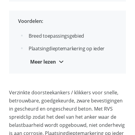
Doorlopende draad voor stelmontage
Voordelen:
ETA goedgekeurd voor seismische
toepassingen, categorie C1 (diameters
Breed toepassingsgebied
12 en 16)
Plaatsingdieptemarkering op ieder
anker voorkomt onjuiste installatie
Meer lezen
Vertrouwd en bekend anker
Door de verhoogde draadvrije en
verjongde kop kan het anker in het
Verzinkte doorsteekankers / klikkers voor snelle,
boorgat wordt geslagen zonder
betrouwbare, goedgekeurde, zware bevestigingen
beschadiging van de schroefdraad /
in gescheurd en ongescheurd beton. Met RVS
spoed
spreidclip zodat het deel van het anker waar de
belastbaarheid wordt opgebouwd, niet onderhevig
Uniek clip ontwerp voor hogere
is aan corrosie. Plaatsingdieptemarkering op ieder