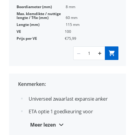
8 mm
60 mm
115 mm
100
€75,99
Kenmerken:
Universeel zwaarlast expansie anker
ETA optie 1 goedkeuring voor
gescheurd en ongescheurd beton
Meer lezen
Ideaal voor doorsteekmontage