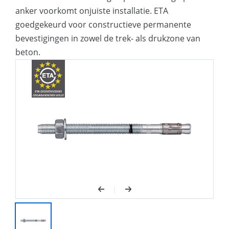
belastbaarheden
anker voorkomt onjuiste installatie. ETA
Met geharde RVS spreidclip: het deel
goedgekeurd voor constructieve permanente
van het anker waar de belastbaarheid
bevestigingen in zowel de trek- als drukzone van
wordt opgebouwd, is niet onderhevig is
beton.
aan corrosie