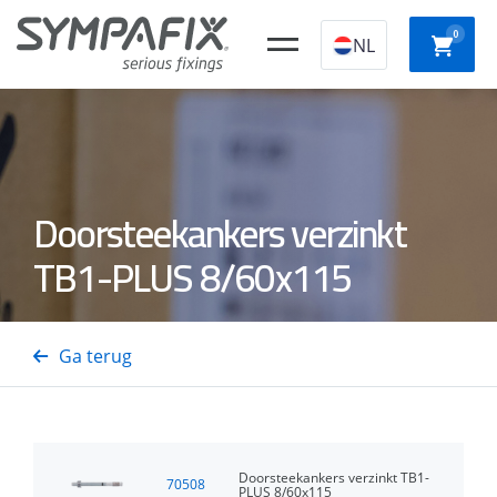
0
NL
Chemische
Stalen
Kunststof
Doorsteekankers verzinkt
Slagpl
ankers
ankers
constructieplugg
TB1-PLUS 8/60x115
Beton-
Snelb
Isolatiedoorns
Staal- en
Gastackers
schroe
Ga terug
Houtnagels
Doorsteekankers verzinkt TB1-
70508
PLUS 8/60x115