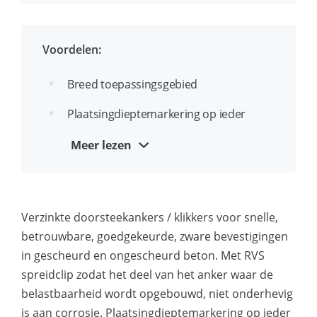
Doorlopende draad voor stelmontage
Voordelen:
ETA goedgekeurd voor seismische
toepassingen, categorie C1 (diameters
Breed toepassingsgebied
12 en 16)
Plaatsingdieptemarkering op ieder
anker voorkomt onjuiste installatie
Meer lezen
Vertrouwd en bekend anker
Door de verhoogde draadvrije en
verjongde kop kan het anker in het
Verzinkte doorsteekankers / klikkers voor snelle,
boorgat wordt geslagen zonder
betrouwbare, goedgekeurde, zware bevestigingen
beschadiging van de schroefdraad /
in gescheurd en ongescheurd beton. Met RVS
spoed
spreidclip zodat het deel van het anker waar de
belastbaarheid wordt opgebouwd, niet onderhevig
Uniek clip ontwerp voor hogere
is aan corrosie. Plaatsingdieptemarkering op ieder