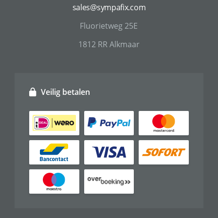
sales@sympafix.com
Fluorietweg 25E
1812 RR Alkmaar
Veilig betalen