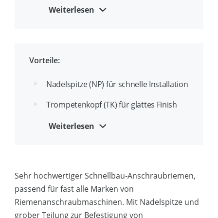
SX-Gravur für einfache und schnelle
Weiterlesen
Inspektion
Vorteile:
Nadelspitze (NP) für schnelle Installation
Trompetenkopf (TK) für glattes Finish
Schwarz phosphatiert (ZF) für hohe
Weiterlesen
Korrosionsbeständigkeit
Grobe Teilung (GR) für
Gipskartonplatten auf Holzprofilen
Sehr hochwertiger Schnellbau-Anschraubriemen,
passend für fast alle Marken von
Riemenanschraubmaschinen. Mit Nadelspitze und
grober Teilung zur Befestigung von