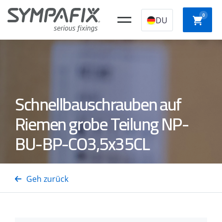
0
DU
CHEMISCHE
Kunststoff-
STAHLANKER
NYLO
Schnellbauschrauben auf
ANKER
Konstruktionssto
Riemen grobe Teilung NP-
SCHNE
BU-BP-CO3,5x35CL
Isolierungsdornen
GASSTAHL-/BETONNÄGEL
GASTTAcker
AUFBA
Geh zurück