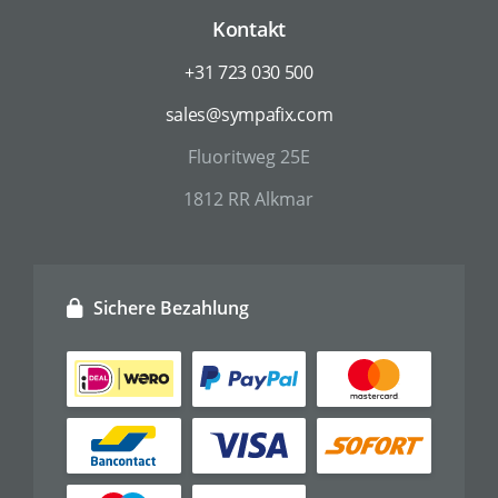
Kontakt
+31 723 030 500
sales@sympafix.com
Fluoritweg 25E
1812 RR Alkmar
Sichere Bezahlung