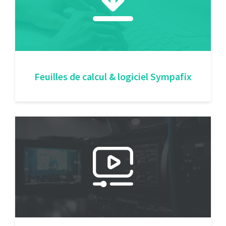
Feuilles de calcul & logiciel Sympafix