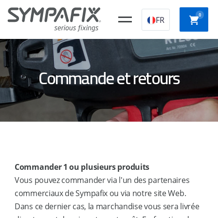
0
FR
Commande et retours
bouchons de
CHEVILLES
CHEVILLES
FIXAT
construction
CHIMIQUES
MECANIQUES
LEGER
en plastique
CLOUS
VIS
POUR
POUR
épines
CLOUEURS
PISTOLETS
PLAQU
d'isolation
À GAZ
Commander 1 ou plusieurs produits
ACIER /
DE
BÉTON
PLATR
Vous pouvez commander via l'un des partenaires
commerciaux de Sympafix ou via notre site Web.
Dans ce dernier cas, la marchandise vous sera livrée