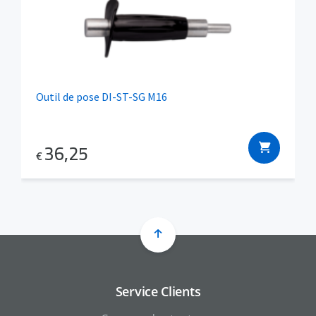
Outil de pose DI-ST-SG M16
36,25
€
Service Clients