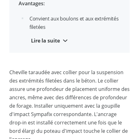
Avantages:
programme d'ancrage à impact DI
Convient aux boulons et aux extrémités
filetées
La version avec collier empêche
Lire la suite
l'ancrage de s'enfoncer trop
profondément lors de l'installation et
assure un alignement automatique des
Cheville taraudée avec collier pour la suspension
extrémités filetées de même longueur
des extrémités filetées dans le béton. Le collier
Version sans collier, qui permet de
assure une profondeur de placement uniforme des
maculer les attaches provisoires après
ancres, même avec des différences de profondeur
utilisation
de forage. Installer uniquement avec la goupille
d'impact Sympafix correspondante. L'ancrage
La poignée de sécurité offre une
drop-in est installé correctement une fois que le
meilleure tenue de la goupille d'impact,
bord élargi du poteau d'impact touche le collier de
protège la main et est idéale pour une