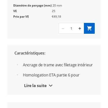
20 mm
25
€49,18
Caractéristiques:
Ancrage de trame avec filetage intérieur
Homologation ETA partie 6 pour
fixations multiples dans le béton fissuré
Lire la suite
et non fissuré
Les goupilles d'impact ont été
développées pour l'installation sûre du