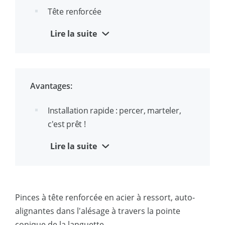
Tête renforcée
Devant effilé
Lire la suite
Avantages:
Installation rapide : percer, marteler,
c'est prêt !
Convient aussi bien au béton qu'à la
Lire la suite
maçonnerie pleine
Idéal pour fixer le bois sur le béton
Pinces à tête renforcée en acier à ressort, auto-
Douille de serrage avec oeillet pour
alignantes dans l'alésage à travers la pointe
suspendre le fil
conique de la languette