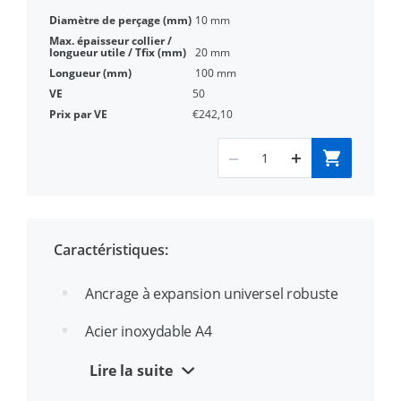
10 mm
20 mm
100 mm
50
€242,10
Caractéristiques:
Ancrage à expansion universel robuste
Acier inoxydable A4
Homologation ETA option 1 pour béton
Lire la suite
fissuré et non fissuré