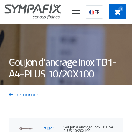
0
FR
bouchons de
CHEVILLES
CHEVILLES
FIXAT
Goujon d'ancrage inox TB1-
construction
CHIMIQUES
MECANIQUES
LEGER
en plastique
A4-PLUS 10/20X100
CLOUS
VIS
POUR
POUR
épines
CLOUEURS
Retourner
PISTOLETS
PLAQU
d'isolation
À GAZ
ACIER /
DE
BÉTON
PLATR
Goujon d'ancrage inox TB1-A4-
71304
PLUS 10/20X100