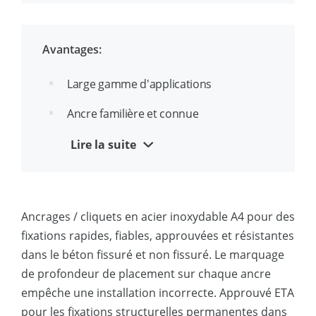
Idéal pour un montage traversant
Avantages:
Filetage continu pour montage à niveau
Large gamme d'applications
Ancre familière et connue
Cône optimisé pour une installation
Lire la suite
facile
Conception de clip unique pour des
charges plus élevées
Ancrages / cliquets en acier inoxydable A4 pour des
fixations rapides, fiables, approuvées et résistantes
dans le béton fissuré et non fissuré. Le marquage
de profondeur de placement sur chaque ancre
empêche une installation incorrecte. Approuvé ETA
pour les fixations structurelles permanentes dans