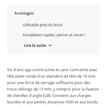
heurter le renfort pendant le perçage
(#70618)
Avantages:
Ancrage sans stress
Utilisable près du bord
Ancrage à vis sans composants
détachées
Installation rapide ; percer et visser !
Montage traversant
Aucune clé dynamométrique requise
Lire la suite
Connexion Torx 30
Très approprié pour sécuriser les
profils, entre autres
Vis d'ancrage constructive et sans contrainte avec
Disponible avec tête de 16 mm et tête
tête plate ronde d'un diamètre de tête de 18 mm
de 18 mm spécialement pour les
pour une force de serrage suffisante pour des
ancrages d'angle avec trous oblongs de
trous oblongs de 13 mm, y compris pour la fixation
13 mm
de chevilles d'angle (GB). Convient aux charges
lourdes et aux petites distances HOH et aux bords.