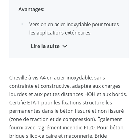
Identification du diamètre et de la
Avantages:
longueur sur la tête
Version en acier inoxydable pour toutes
Convient pour un montage traversant
les applications extérieures
Utilisable près du bord
Lire la suite
Installation rapide ; percer et visser !
Aucune clé dynamométrique requise
Cheville à vis A4 en acier inoxydable, sans
Dents sous la tête pour une meilleure
contrainte et constructive, adaptée aux charges
fixation de la pièce
lourdes et aux petites distances HOH et aux bords.
Certifié ETA-1 pour les fixations structurelles
Démontable et réutilisable
permanentes dans le béton fissuré et non fissuré
Finition esthétique
(zone de traction et de compression). Également
fourni avec l'agrément incendie F120. Pour béton,
Convient aux petites distances aux
brique silico-calcaire et maçonnerie. Bride