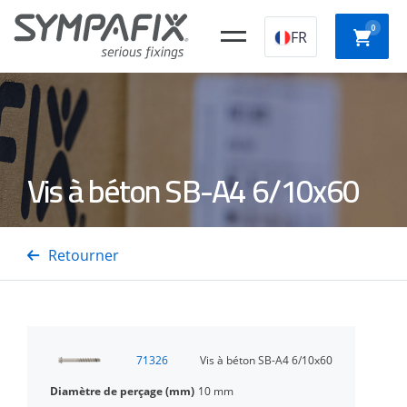
0
FR
bouchons de
CHEVILLES
CHEVILLES
FIXAT
Vis à béton SB-A4 6/10x60
construction
CHIMIQUES
MECANIQUES
LEGER
en plastique
Retourner
CLOUS
VIS
POUR
POUR
épines
CLOUEURS
PISTOLETS
PLAQU
d'isolation
À GAZ
ACIER /
DE
BÉTON
PLATR
71326
Vis à béton SB-A4 6/10x60
10 mm