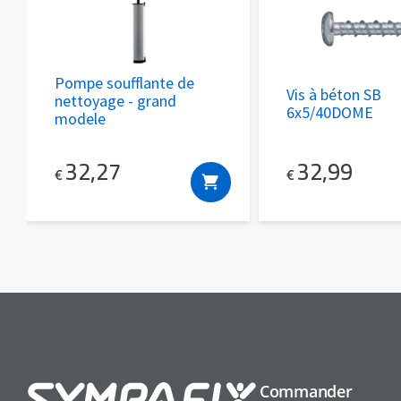
Pompe soufflante de
Vis à béton SB
nettoyage - grand
6x5/40DOME
modele
32,99
32,27
€
€
Commander