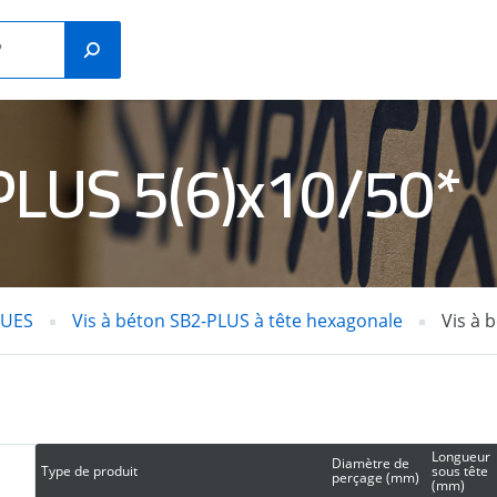
PLUS 5(6)x10/50*
bouchons de
ILLES
construction
NIQUES
en plastique
S POUR
QUES
Vis à béton SB2-PLUS à tête hexagonale
Vis à 
CLOUEURS À
OLETS
GAZ
R / BÉTON
Longueur
Diamètre de
Type de produit
sous tête
perçage (mm)
(mm)