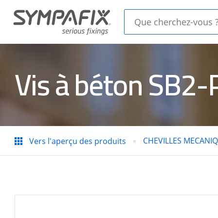
Vis à béton SB2-
CHEVILLES
CHEV
CHIMIQUES
MECA
CLOU
CHEVILLES MECANI
Vers l'aperçu des produits
épines
PIST
d'isolation
ACIE