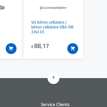
Vis béton cellulaire /
béton cellulaire SBA-SW
10x110
88,17
€
Service Clients