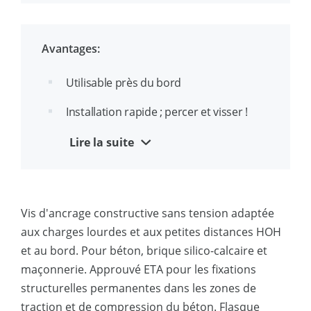
fissuré et non fissuré
Identification du diamètre et de la
Avantages:
longueur sur la tête
Utilisable près du bord
Jusqu'à 3 épaisseurs de serrage
approuvées par ancrage
Installation rapide ; percer et visser !
Convient pour un montage traversant
Aucune clé dynamométrique requise
Lire la suite
Identification facile du diamètre
Dents sous la tête pour une meilleure
d'alésage et du diamètre du filetage
fixation de la pièce
extérieur : par exemple 8 (10)
Vis d'ancrage constructive sans tension adaptée
Démontable et réutilisable
aux charges lourdes et aux petites distances HOH
Finition esthétique
et au bord. Pour béton, brique silico-calcaire et
maçonnerie. Approuvé ETA pour les fixations
Convient aux petites distances aux
structurelles permanentes dans les zones de
bords
traction et de compression du béton. Flasque