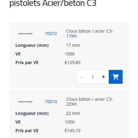
pistolets Acier/béton C3
corrosion
2 variantes de clous : abordable
(standard) ou taux d'échec le plus bas
Clous béton / acier C3-
70072
(XP)
17XH
17 mm
Livré avec pile à combustible
1000
développée par Sympafix
€129,80
Clous béton / acier C3-
70074
22XH
22 mm
1000
€145,10