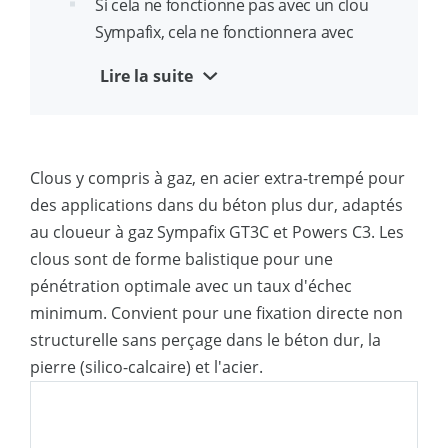
Tous les clous ont une pointe balistique
Si cela ne fonctionne pas avec un clou
en standard
Sympafix, cela ne fonctionnera avec
aucun clou
Tous les clous sont galvanisés à chaud
Lire la suite
Galvanisé à chaud : aucun risque de
Les clous XP (Extreme Penetration) sont
casse des têtes dû à la fragilisation par
conçus pour les applications dans
l'hydrogène et meilleure résistance à la
l'acier et le béton dur.
Clous y compris à gaz, en acier extra-trempé pour
corrosion
des applications dans du béton plus dur, adaptés
2 variantes de clous : abordable
au cloueur à gaz Sympafix GT3C et Powers C3. Les
(standard) ou taux d'échec le plus bas
clous sont de forme balistique pour une
(XP)
pénétration optimale avec un taux d'échec
minimum. Convient pour une fixation directe non
Livré avec pile à combustible
structurelle sans perçage dans le béton dur, la
développée par Sympafix
pierre (silico-calcaire) et l'acier.