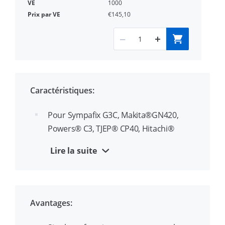
1000
€145,10
Caractéristiques:
Pour Sympafix G3C, Makita®GN420,
Powers® C3, TJEP® CP40, Hitachi®
NC40G, Wurth® DIGA CS-1 et diverses
Lire la suite
autres marques de pistolets à clous à
gaz
Diamètre du clou standard 2,6 mm ;
Avantages:
Clous XP 3,0 mm