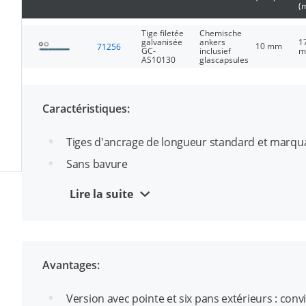
(
Tige filetée
Chemische
galvanisée
ankers
1
10 mm
71256
GC-
inclusief
m
AS10130
glascapsules
Caractéristiques:
Tiges d'ancrage de longueur standard et marqua
Sans bavure
Dégraissé (acier inoxydable) ou galvanisé électr
Lire la suite
Avec écrou et rondelle
Acier classe 5.8 et acier inoxydable A4
Disponible dans les diamètres M8 à M24
Avantages:
Version avec pointe et six pans extérieurs : con