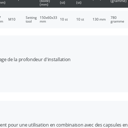
(boîte)
(gramme)
mm)
(st)
(st)
(mm)
7
Setting
150x60x33
780
M10
10 st
10 st
130 mm
m
tool
mm
gramme
ge de la profondeur d'installation
olytiquement sur tout le pourtour (galvanisé)
vient pour une utilisation en combinaison avec des capsules en