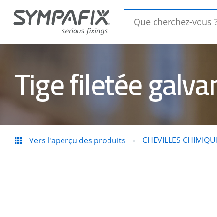
Tige filetée gal
CHEVILLES
CHEV
CHIMIQUES
MECA
CLOU
CHEVILLES CHIMIQU
Vers l'aperçu des produits
épines
PIST
d'isolation
ACIE