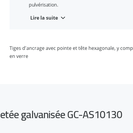
pulvérisation.
Marquage de profondeur d'installation disponibl
Lire la suite
Longueurs et profondeurs d'installation parfaite
Comprend un écrou hexagonal et une rondelle
Galvanisé électrolytiquement ou dégraissé sur t
Tiges d'ancrage avec pointe et tête hexagonale, y compr
en verre
filetée galvanisée GC-AS10130