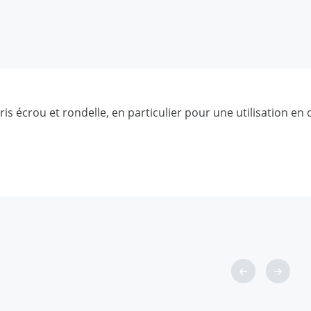
e sur la tige d'ancrage
ment adaptées à l'utilisation avec des capsules en verre
out le pourtour pour une utilisation immédiate
is écrou et rondelle, en particulier pour une utilisation e