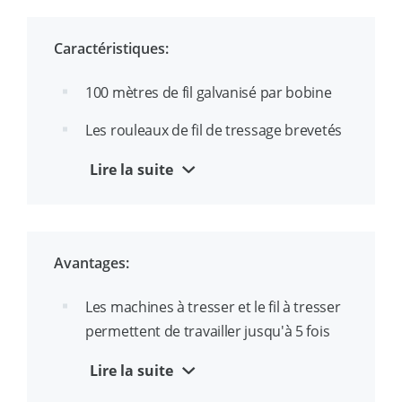
Caractéristiques:
100 mètres de fil galvanisé par bobine
Les rouleaux de fil de tressage brevetés
contiennent jusqu'à 15 % de plastique
Lire la suite
en moins que les autres marques.
Les rouleaux sont compatibles avec les
machines à tresser Sympafix, Max® 398,
Avantages:
Tjep® et Makita®.
La machine à tresser Sympafix RT200
Les machines à tresser et le fil à tresser
est livrée en standard avec deux
permettent de travailler jusqu'à 5 fois
batteries et un chargeur rapide dans un
plus vite qu'un nouage manuel.
Lire la suite
coffret robuste.
Outil RT200 : polyvalent en termes