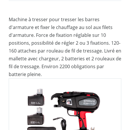
d'applications, grande autonomie
Fil RT200 : universellement applicable ;
Machine à tresser pour tresser les barres
moins de plastique
d'armature et fixer le chauffage au sol aux filets
d'armature. Force de fixation réglable sur 10
La haute élasticité du fil de tressage en
positions, possibilité de régler 2 ou 3 fixations. 120-
acier empêche la rupture lors du
160 attaches par rouleau de fil de tressage. Livré en
déplacement du renfort
mallette avec chargeur, 2 batteries et 2 rouleaux de
fil de tressage. Environ 2200 obligations par
batterie pleine.