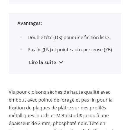
résistance à la corrosion
Gravure SX pour une inspection facile et
rapide
Avantages:
Double tête (DK) pour une finition lisse.
Pas fin (FN) et pointe auto-perceuse (ZB)
pour une pose rapide de plaques de
Lire la suite
plâtre sur profilés en acier renforcé.
Vis pour cloisons sèches de haute qualité avec
embout avec pointe de forage et pas fin pour la
fixation de plaques de plâtre sur des profilés
métalliques lourds et Metalstud® jusqu'à une
épaisseur de 2 mm, phosphaté noir. Tête en