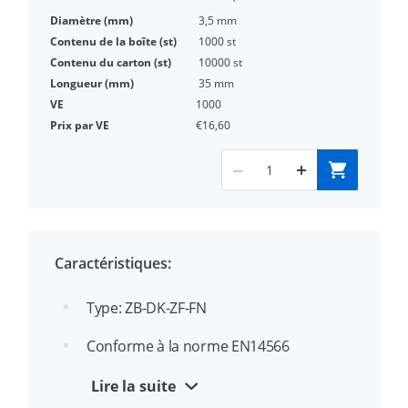
3,5 mm
1000 st
10000 st
35 mm
1000
€16,60
Caractéristiques:
Type: ZB-DK-ZF-FN
Conforme à la norme EN14566
Phosphaté noir (ZF) pour une haute
Lire la suite