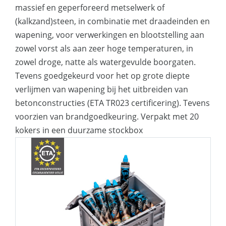
voor vrijwel alle voorkomende
gebruik in afgesloten ruimtes (A+
massief en geperforeerd metselwerk of
toepassingen
certificering)
(kalkzand)steen, in combinatie met draadeinden en
wapening, voor verwerkingen en blootstelling aan
ETA goedgekeurd voor zeer kleine rand-
zowel vorst als aan zeer hoge temperaturen, in
en hart op hart afstanden
zowel droge, natte als watergevulde boorgaten.
Tevens goedgekeurd voor het op grote diepte
Korte uithardingstijd
verlijmen van wapening bij het uitbreiden van
betonconstructies (ETA TR023 certificering). Tevens
voorzien van brandgoedkeuring. Verpakt met 20
kokers in een duurzame stockbox