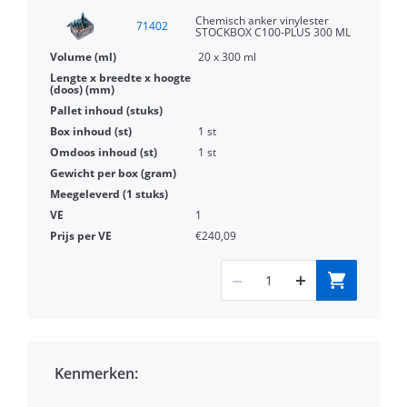
Chemisch anker vinylester
71402
STOCKBOX C100-PLUS 300 ML
20 x 300 ml
1 st
1 st
1
€240,09
Kenmerken: